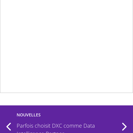
Se préparer à un avenir
quantique
En regardant vers l'avenir, il est devenu évident
que les mêmes éléments qui rendent
l'informatique quantique puissante rendent
également les défenses cryptographiques
actuelles extrêmement vulnérables. C'est à ce
moment qu’une stratégie de préparation
quantique doit être mise en place.
EN SAVOIR PLUS
NOUVELLES
Parfois choisit DXC comme Data